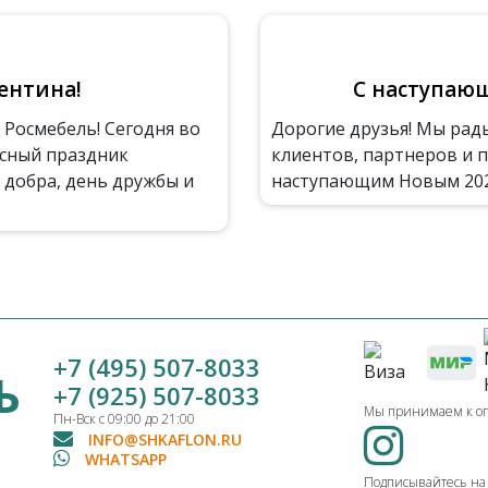
ентина!
C наступающ
Росмебель! Сегодня во
Дорогие друзья! Мы рад
асный праздник
клиентов, партнеров и п
 добра, день дружбы и
наступающим Новым 2023 
+7 (495) 507-8033
Ь
+7 (925) 507-8033
Мы принимаем к о
Пн-Вск с 09:00 до 21:00
INFO@SHKAFLON.RU
WHATSAPP
Подписывайтесь на н