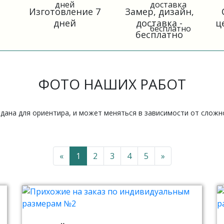
Изготовление 7
Замер, дизайн,
дней
доставка -
ц
бесплатно
ФОТО НАШИХ РАБОТ
 дана для ориентира, и может меняться в зависимости от слож
«
1
2
3
4
5
»