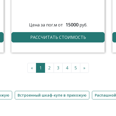
15000
Цена за пог.м от
руб.
РАССЧИТАТЬ СТОИМОСТЬ
«
1
2
3
4
5
»
хожую
Встроенный шкаф-купе в прихожую
Распашной