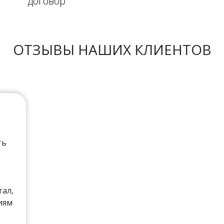
договор
ОТЗЫВЫ НАШИХ КЛИЕНТОВ
ть
тал,
иям