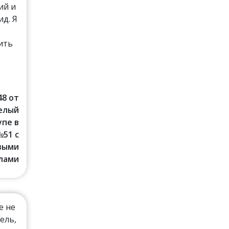
ий и
д. Я
ить
48 от
Белый
упе в
№51 с
выми
лами
е не
ель,