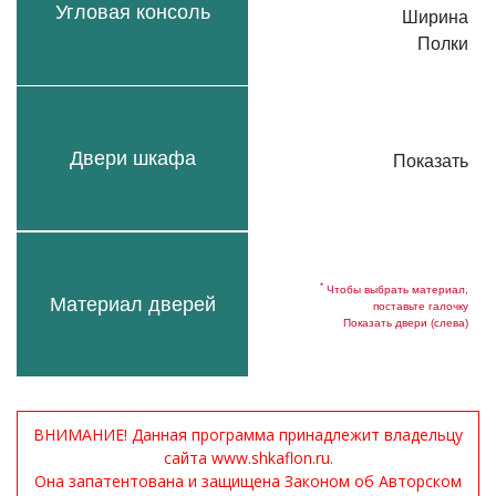
Угловая консоль
Ширина
Полки
Двери шкафа
Показать
*
Чтобы выбрать материал,
Материал дверей
поставьте галочку
Показать двери (слева)
ВНИМАНИЕ! Данная программа принадлежит владельцу
сайта www.shkaflon.ru.
Она запатентована и защищена Законом об Авторском