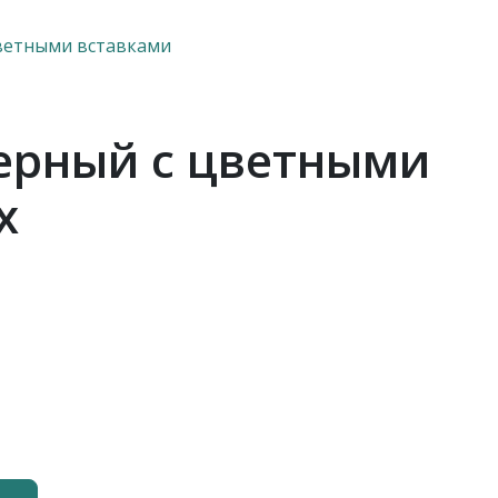
ветными вставками
ерный с цветными
х