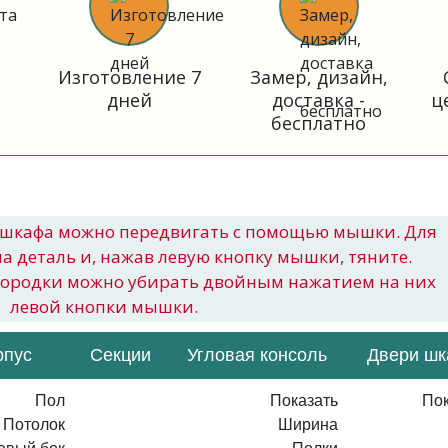
Изготовление 7
Замер, дизайн,
дней
доставка -
ц
бесплатно
шкафа можно передвигать с помощью мышки. Для
на деталь и, нажав левую кнопку мышки, тяните.
городки можно убирать двойным нажатием на них
левой кнопки мышки.
рпус
Секции
Угловая консоль
Двери ш
Пол
Показать
Пок
Потолок
Ширина