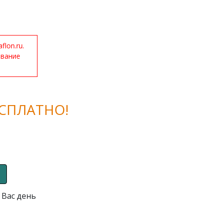
lon.ru.
ование
СПЛАТНО!
 Вас день