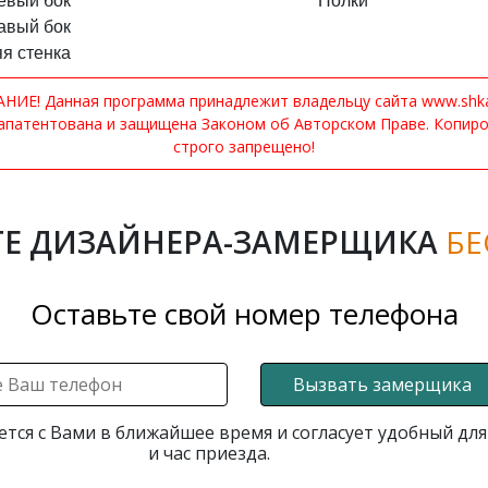
евый бок
Полки
авый бок
я стенка
ИЕ! Данная программа принадлежит владельцу сайта www.shkaf
апатентована и защищена Законом об Авторском Праве. Копир
строго запрещено!
Е ДИЗАЙНЕРА-ЗАМЕРЩИКА
БЕ
Оставьте свой номер телефона
Вызвать замерщика
ется с Вами в ближайшее время и согласует удобный для
и час приезда.