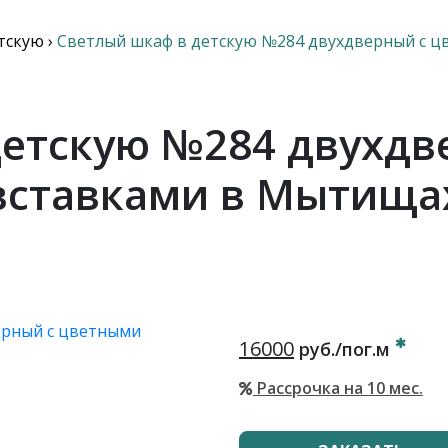
тскую
›
Светлый шкаф в детскую №284 двухдверный с ц
детскую №284 двухдв
вставками в Мытища
16000
руб./пог.м
Рассрочка на 10 мес.