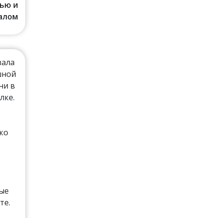
ью и
алом
зала
шной
ни в
лке.
ко
рые
те.