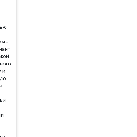
-
лью
м -
иант
жей.
много
у и
ную
а
оки
ли
и у