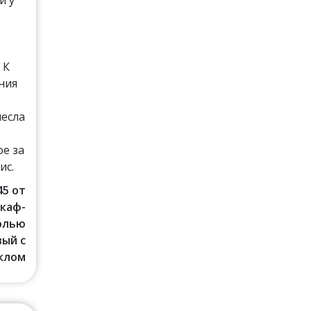
и
 К
ния
несла
е за
ис.
45 от
Шкаф-
солью
ый с
клом