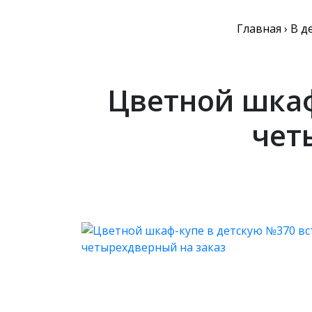
Главная
›
В д
Цветной шкаф
чет