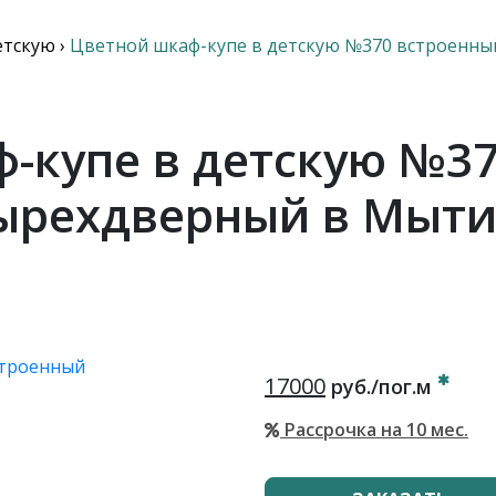
етскую
›
Цветной шкаф-купе в детскую №370 встроенн
-купе в детскую №3
ырехдверный в Мыт
17000
руб./пог.м
Рассрочка на 10 мес.