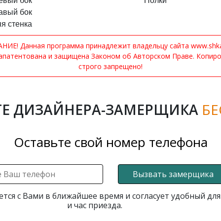
евый бок
Полки
авый бок
я стенка
ИЕ! Данная программа принадлежит владельцу сайта www.shkaf
апатентована и защищена Законом об Авторском Праве. Копир
строго запрещено!
Е ДИЗАЙНЕРА-ЗАМЕРЩИКА
БЕ
Оставьте свой номер телефона
Вызвать замерщика
ется с Вами в ближайшее время и согласует удобный для
и час приезда.