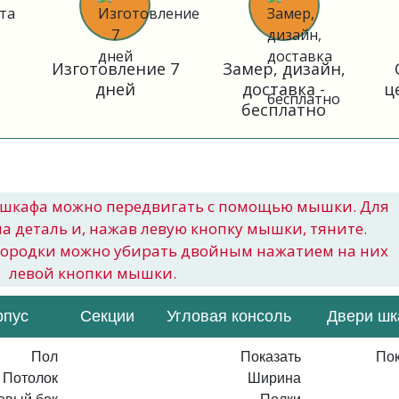
Изготовление 7
Замер, дизайн,
дней
доставка -
ц
бесплатно
шкафа можно передвигать с помощью мышки. Для
на деталь и, нажав левую кнопку мышки, тяните.
городки можно убирать двойным нажатием на них
левой кнопки мышки.
рпус
Секции
Угловая консоль
Двери ш
Пол
Показать
Пок
Потолок
Ширина