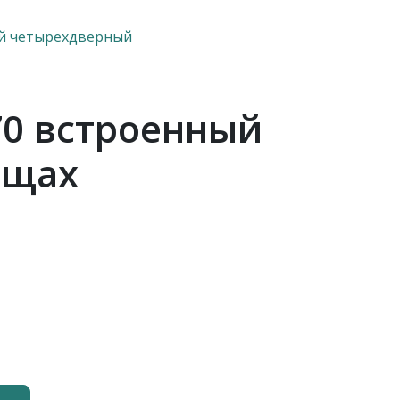
ый четырехдверный
70 встроенный
ищах