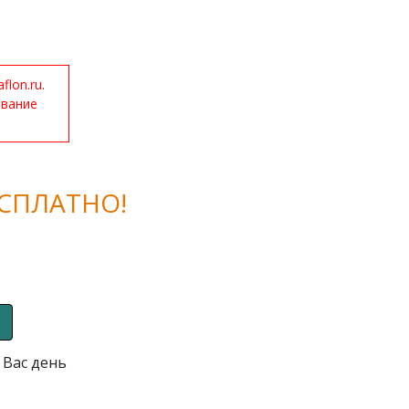
lon.ru.
ование
СПЛАТНО!
 Вас день