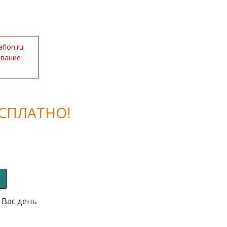
lon.ru.
ование
СПЛАТНО!
 Вас день