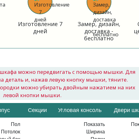
Изготовление 7
Замер, дизайн,
дней
доставка -
ц
бесплатно
шкафа можно передвигать с помощью мышки. Для
на деталь и, нажав левую кнопку мышки, тяните.
городки можно убирать двойным нажатием на них
левой кнопки мышки.
рпус
Секции
Угловая консоль
Двери ш
Пол
Показать
Пок
Потолок
Ширина