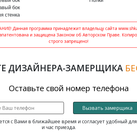
евый бок
Полки
авый бок
я стенка
ИЕ! Данная программа принадлежит владельцу сайта www.shkaf
апатентована и защищена Законом об Авторском Праве. Копир
строго запрещено!
Е ДИЗАЙНЕРА-ЗАМЕРЩИКА
БЕ
Оставьте свой номер телефона
Вызвать замерщика
ется с Вами в ближайшее время и согласует удобный для
и час приезда.