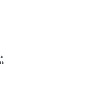
сь
за
е