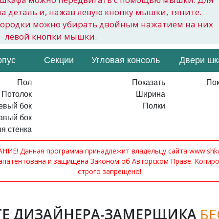
на деталь и, нажав левую кнопку мышки, тяните.
городки можно убирать двойным нажатием на них
левой кнопки мышки.
рпус
Секции
Угловая консоль
Двери ш
Пол
Показать
Пок
Потолок
Ширина
евый бок
Полки
авый бок
я стенка
ИЕ! Данная программа принадлежит владельцу сайта www.shkaf
апатентована и защищена Законом об Авторском Праве. Копир
строго запрещено!
Е ДИЗАЙНЕРА-ЗАМЕРЩИКА
БЕ