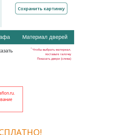
кафа
Материал дверей
*
Чтобы выбрать материал,
азать
поставьте галочку
Показать двери (слева)
lon.ru.
ование
СПЛАТНО!