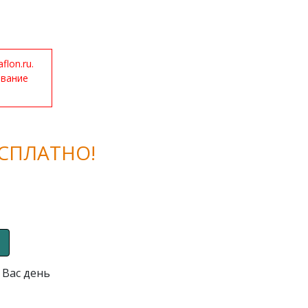
lon.ru.
ование
СПЛАТНО!
 Вас день