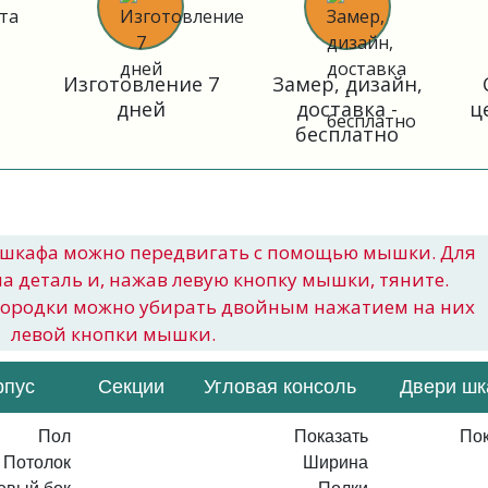
Изготовление 7
Замер, дизайн,
дней
доставка -
ц
бесплатно
шкафа можно передвигать с помощью мышки. Для
на деталь и, нажав левую кнопку мышки, тяните.
городки можно убирать двойным нажатием на них
левой кнопки мышки.
рпус
Секции
Угловая консоль
Двери ш
Пол
Показать
Пок
Потолок
Ширина