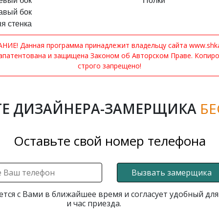
евый бок
Полки
авый бок
я стенка
ИЕ! Данная программа принадлежит владельцу сайта www.shkaf
апатентована и защищена Законом об Авторском Праве. Копир
строго запрещено!
Е ДИЗАЙНЕРА-ЗАМЕРЩИКА
БЕ
Оставьте свой номер телефона
Вызвать замерщика
ется с Вами в ближайшее время и согласует удобный для
и час приезда.